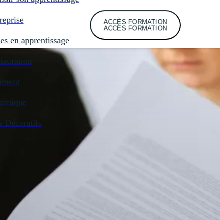
reprise
ACCÈS FORMATION
ACCÈS FORMATION
es en apprentissage
tauration
iment
canique
s Décoratifs