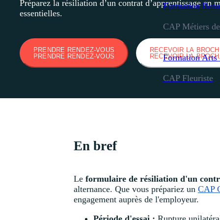
Préparez la résiliation d’un contrat d’apprentissage en 
Formation
Beau
essentielles.
CAP Métiers de 
PRENDRE RENDEZ-VOUS
RECEVOIR LA BROC
Formation
Arts 
PRENDRE RENDEZ-VOUS
RECEVOIR LA BROC
CAP Fleuriste
En bref
Le
formulaire de résiliation d'un cont
alternance. Que vous prépariez un
CAP C
engagement auprès de l'employeur.
Période d'essai :
Rupture unilatéral