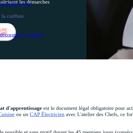
maîtrisant les démarches
té & Bien-être
la coiffure
HURE
décoratifs et créatifs
HURE
rat d'apprentissage
est le document légal obligatoire pour act
uisine
ou un
CAP Électricien
avec L'atelier des Chefs, ce form
e possible et sans motif durant les 45 premiers jours (consécu