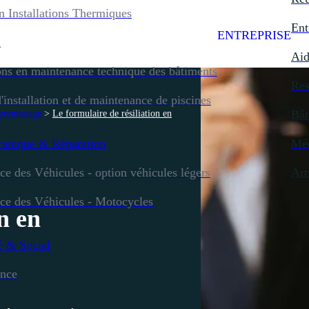
 Installations Thermiques
Ent
ENTREPRISE
n
Aid
ns en maintenance technique des bâtiments
Res
'installation et de maintenance de piscines
Bât
prentissage
>
Le formulaire de résiliation en
anique & Réparation
Mé
 des Véhicules - option véhicules légers
Art
e des Véhicules - Motocycles
n en
é & Social
ance