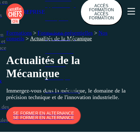
s en
apprentissage
ACCÈS
FORMATION
ENTREPRISE
ACCÈS
s
Entreprise
FORMATION
Aides en
Formations
>
Formations présentielles
>
Nos
en
apprentissage
conseils
>
Actualités de la Mécanique
 et
nce
Restauration
Actualités de la
Bâtiment
Mécanique
Mécanique
&
Arts Décoratifs
Immergez-vous dans la mécanique, le domaine de la
précision technique et de l'innovation industrielle.
 des
SE FORMER EN ALTERNANCE
SE FORMER EN ALTERNANCE
ules