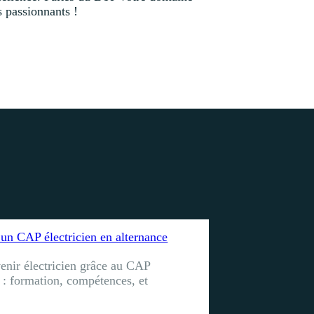
s passionnants !
 un CAP électricien en alternance
nir électricien grâce au CAP
e : formation, compétences, et