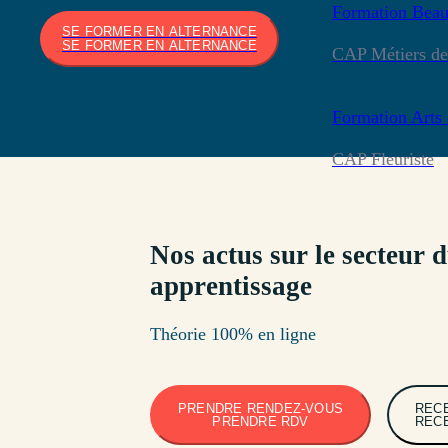
Formation
Beau
SE FORMER EN ALTERNANCE
SE FORMER EN ALTERNANCE
CAP Métiers de 
Formation
Arts 
CAP Fleuriste
Nos actus sur le secteur 
apprentissage
Théorie 100% en ligne
PRENDRE RENDEZ-VOUS
REC
PRENDRE RDV
REC