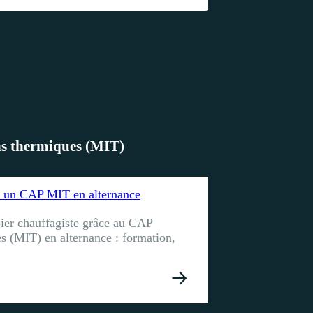
ns thermiques (MIT)
c un CAP MIT en alternance
er chauffagiste grâce au CAP
s (MIT) en alternance : formation,