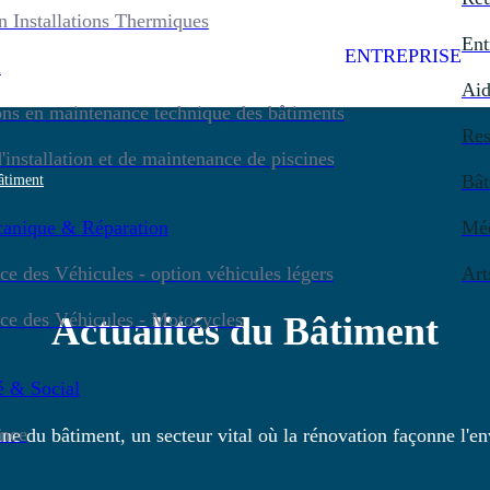
 Installations Thermiques
Ent
ENTREPRISE
n
Aid
ns en maintenance technique des bâtiments
Res
'installation et de maintenance de piscines
Bât
âtiment
anique & Réparation
Mé
 des Véhicules - option véhicules légers
Art
e des Véhicules - Motocycles
Actualités du Bâtiment
é & Social
ance
e du bâtiment, un secteur vital où la rénovation façonne l'e