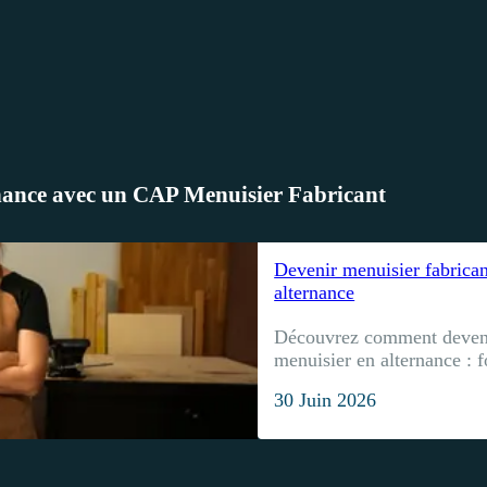
nance avec un CAP Menuisier Fabricant
Devenir menuisier fabrica
alternance
Découvrez comment deveni
menuisier en alternance : 
30 Juin 2026