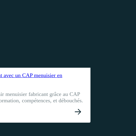
nt avec un CAP menuisier en
r menuisier fabricant grâce au CAP
formation, compétences, et débouchés.