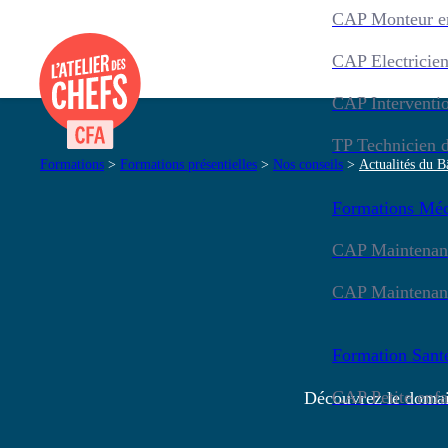
CAP Monteur en
CAP Electricie
CAP Interventio
TP Technicien d
Formations
>
Formations présentielles
>
Nos conseils
>
Actualités du B
Formations
Méc
CAP Maintenance
CAP Maintenanc
Formation
Sant
CAP Petite enf
Découvrez le domain