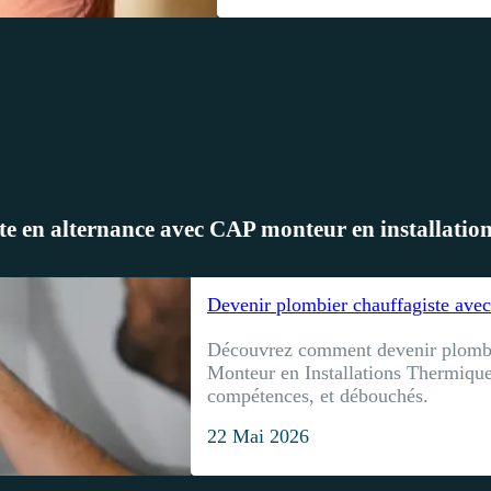
e en alternance avec CAP monteur en installatio
Devenir plombier chauffagiste ave
Découvrez comment devenir plombi
Monteur en Installations Thermique
compétences, et débouchés.
22 Mai 2026