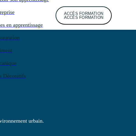
reprise
ACCÈS FORMATION
ACCÈS FORMATION
es en apprentissage
tauration
iment
canique
s Décoratifs
nvironnement urbain.