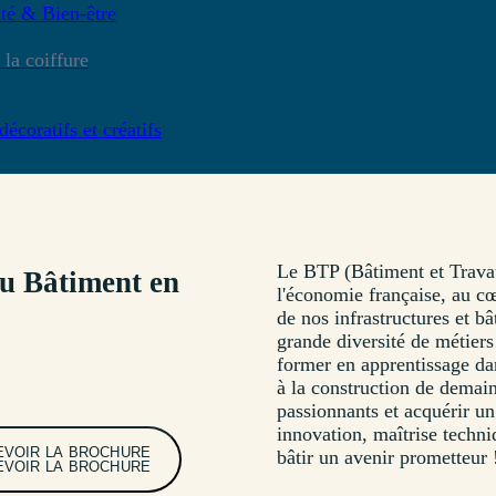
té & Bien-être
la coiffure
décoratifs et créatifs
Le BTP (Bâtiment et Travau
du Bâtiment en
l'économie française, au cœ
de nos infrastructures et b
grande diversité de métiers
former en apprentissage da
à la construction de demain
passionnants et acquérir un
innovation, maîtrise techn
EVOIR LA BROCHURE
bâtir un avenir prometteur 
EVOIR LA BROCHURE