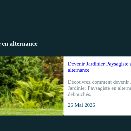
 en alternance
Devenir Jardinier Paysagiste
alternance
Découvrez comment devenir J
Jardinier Paysagiste en alter
débouchés.
26 Mai 2026