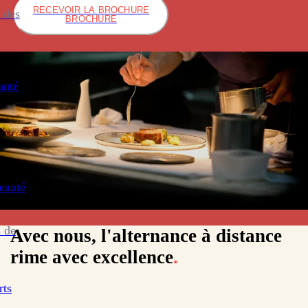
RECEVOIR LA BROCHURE
 des
BROCHURE
anté
eauté
 de
Avec nous, l'alternance à distance
rime avec excellence
.
rts