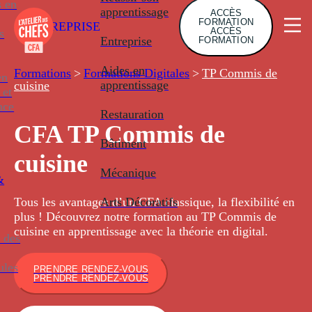
s en
apprentissage
ACCÈS
FORMATION
ENTREPRISE
ACCÈS
s
Entreprise
FORMATION
Aides en
Formations
>
Formations Digitales
>
TP Commis de
en
apprentissage
cuisine
 et
nce
Restauration
CFA TP Commis de
Bâtiment
cuisine
Mécanique
&
Arts Décoratifs
Tous les avantages d’un CFA classique, la flexibilité en
plus ! Découvrez notre formation au TP Commis de
cuisine en apprentissage avec la théorie en digital.
 des
ules
PRENDRE RENDEZ-VOUS
PRENDRE RENDEZ-VOUS