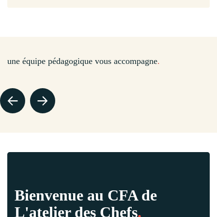
DOMINIQUE - DIRECTEUR DU CFA
une équipe pédagogique vous accompagne
.
Bienvenue au CFA de
L'atelier des Chefs
.