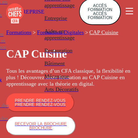
s en
apprentissage
ACCÈS
FORMATION
ENTREPRISE
ACCÈS
s
Entreprise
FORMATION
Aides en
Formations
>
Formations Digitales
>
CAP Cuisine
en
apprentissage
 et
nce
Restauration
CAP Cuisine
Bâtiment
Tous les avantages d’un CFA classique, la flexibilité en
Mécanique
plus ! Découvrez notre formation au CAP Cuisine en
&
apprentissage avec la théorie en digital.
Arts Décoratifs
PRENDRE RENDEZ-VOUS
 des
PRENDRE RENDEZ-VOUS
ules
RECEVOIR LA BROCHURE
BROCHURE