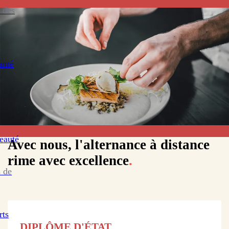
 des
anté
eauté
Avec nous, l'alternance à distance
rime avec excellence
.
 de
rts
DIPLÔME D'ÉTAT