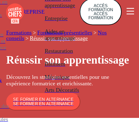
s en
apprentissage
ACCÈS
FORMATION
ENTREPRISE
ACCÈS
s
Entreprise
FORMATION
Aides en
Formations
>
Formations présentielles
>
Nos
en
apprentissage
conseils
>
Réussir son apprentissage
 et
nce
Restauration
Réussir son apprentissage
Bâtiment
Mécanique
Découvrez les stratégies essentielles pour une
&
expérience formatrice et enrichissante.
Arts Décoratifs
SE FORMER EN ALTERNANCE
SE FORMER EN ALTERNANCE
 des
ules