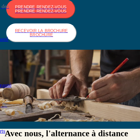
 des
PRENDRE RENDEZ-VOUS
PRENDRE RENDEZ-VOUS
RECEVOIR LA BROCHURE
BROCHURE
anté
eauté
 de
rts
Avec nous, l'alternance à distance