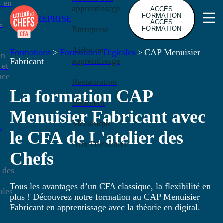
s en
apprentissage
ACCÈS
FORMATION
ENTREPRISE
ACCÈS
s
Entreprise
FORMATION
Aides en
Formations
>
Formations Digitales
>
CAP Menuisier
en
apprentissage
Fabricant
 et
nce
Restauration
La formation CAP
Bâtiment
Menuisier Fabricant avec
Mécanique
&
le CFA de L'atelier des
Arts Décoratifs
Chefs
 des
Tous les avantages d’un CFA classique, la flexibilité en
ules
plus ! Découvrez notre formation au CAP Menuisier
Fabricant en apprentissage avec la théorie en digital.